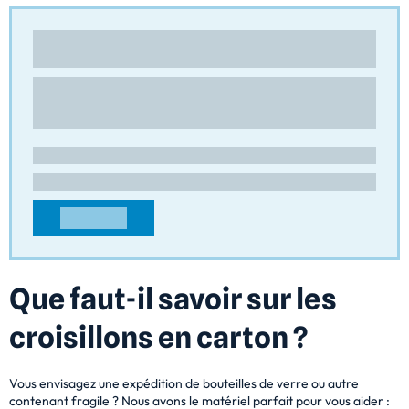
ESTIC-MAILLOT
Croisillons
Impasse Bagorne
43100 - Cohade
FRANCE
contact@estic-maillot.com
+33471508686
CONTACTER
Que faut-il savoir sur les
croisillons en carton ?
Vous envisagez une expédition de bouteilles de verre ou autre
contenant fragile ? Nous avons le matériel parfait pour vous aider :