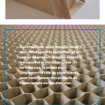
Nos croisillons, aussi appelés casiers,
sont utilisés pour la protection et le
calage de produits fragiles durant le
transport et le stockage. Dans
certains cas, ils jouent aussi
simplement le rôle de séparateurs,
pour conditionner des produits de
façon rangée au lieu d’en vrac.