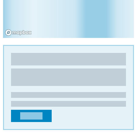
PREMIER PACKAGING PRODUCTS
Carton alvéolaire
,
Croisillons
9142 Technology Dr
GA 30014 – Covington
ETATS-UNIS
customerservice@premier-packaging-products.com
+17703850900
CONTACTER