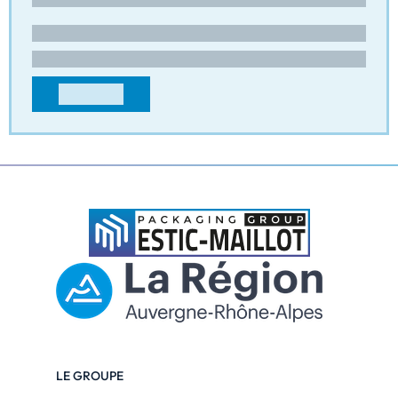
devis@sietcam-packaging.com
+33471508055
CONTACTER
LE GROUPE