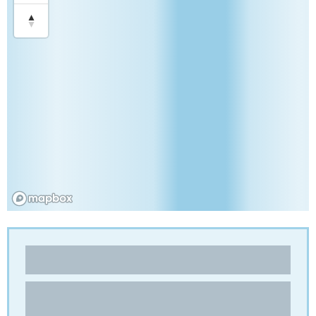
SIETCAM
Coffret et PLV
5 Chemin de Chassoury
43100 - PAULHAC
FRANCE