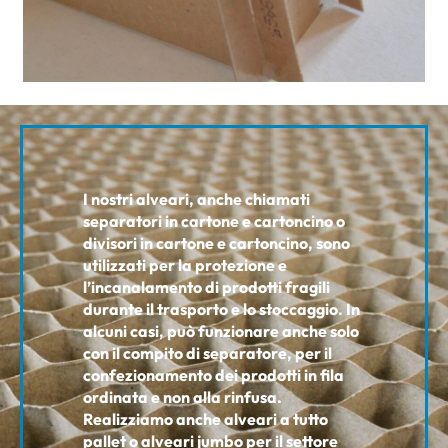
I nostri alveari, anche chiamati
separatori in cartone e cartoncino o
divisori in cartone e cartoncino, sono
utilizzati per la protezione e
l’incanalamento di prodotti fragili
durante il trasporto e lo stoccaggio. In
alcuni casi, può funzionare anche solo
con il compito di separatore, per il
confezionamento dei prodotti in fila
ordinata e non alla rinfusa.
Realizziamo anche alveari a tutto
pallet o alveari jumbo per il settore