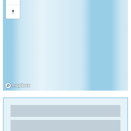
PREMIER PACKAGING PRODUCTS
Alveari
,
Cartone alveolare
9142 Technology Dr
GA 30014 – Covington