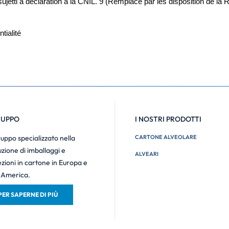
ssujetti à déclaration à la CNIL. 9 (Remplacé par les disposition de l
tialité
RUPPO
I NOSTRI PRODOTTI
uppo specializzato nella
CARTONE ALVEOLARE
zione di imballaggi e
ALVEARI
zioni in cartone in Europa e
 America.
PER SAPERNE DI PIÙ