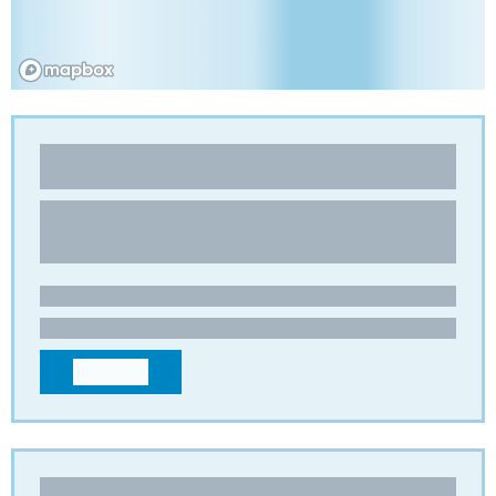
NIDATEC
Cartone alveolare
LE ROZIER
15100 - St-Flour
FRANCIA
contact@nidatec.com
+33471609724
CONTATTO
PREMIER PACKAGING PRODUCTS