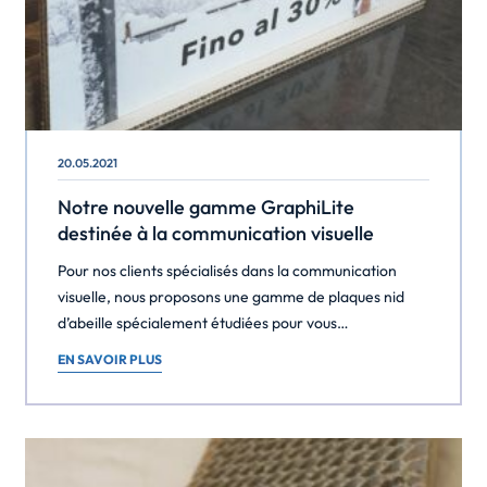
20.05.2021
Notre nouvelle gamme GraphiLite
destinée à la communication visuelle
Pour nos clients spécialisés dans la communication
visuelle, nous proposons une gamme de plaques nid
d’abeille spécialement étudiées pour vous
accompagner dans la réalisation de Présentoirs sur
EN SAVOIR PLUS
Lieu de Vente, mobilier de salon ou évènementiel,
signalétique intérieure, panneaux publicitaires, totems,
kiosques, habillage de vitrines … Cette gamme,
appelée GraphiLite®, est fabriquée à partir de papiers
[…]