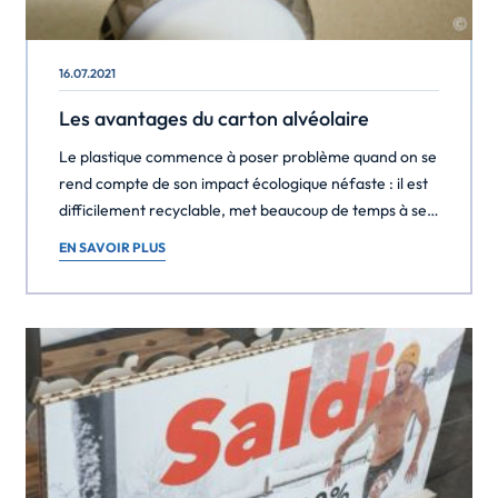
16.07.2021
Les avantages du carton alvéolaire
Le plastique commence à poser problème quand on se
rend compte de son impact écologique néfaste : il est
difficilement recyclable, met beaucoup de temps à se
dégrader, crée une pollution importante et beaucoup
EN SAVOIR PLUS
de déchets. De plus en plus le plastique voit son image
détériorée, notre besoin de changement vers une
alternative plus viable et […]