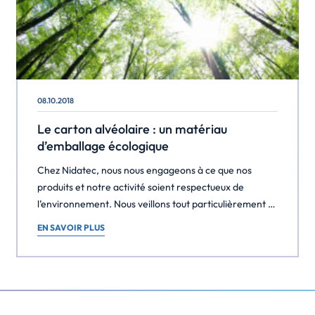
08.10.2018
Le carton alvéolaire : un matériau
d’emballage écologique
Chez Nidatec, nous nous engageons à ce que nos
produits et notre activité soient respectueux de
l’environnement. Nous veillons tout particulièrement à
utiliser des ressources renouvelables gérées
EN SAVOIR PLUS
durablement, à limiter nos émissions de CO2 et à
commercialiser des produits entièrement recyclables
et biodégradables. Nous travaillons donc chaque jour
afin de minimiser notre impact écologique à toutes les
étapes de notre […]