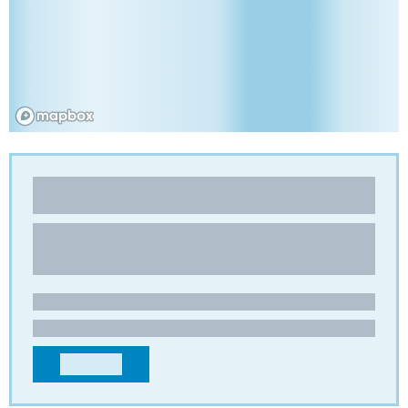
NIDATEC
Cartón alveolar
LE ROZIER
15100 - St-Flour
FRANCIA
contact@nidatec.com
+33471609724
CONTACTO