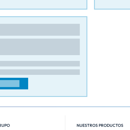
IC-MAILLOT
las
sse Bagorne
0 - Cohade
NCIA
act@estic-maillot.com
71508686
CONTACTO
RUPO
NUESTROS PRODUCTOS