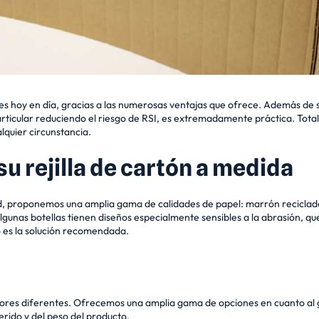
res hoy en día, gracias a las numerosas ventajas que ofrece. Además de 
ticular reduciendo el riesgo de RSI, es extremadamente práctica. Total
lquier circunstancia.
su rejilla de cartón a medida
idad, proponemos una amplia gama de calidades de papel: marrón recicla
Algunas botellas tienen diseños especialmente sensibles a la abrasión, q
o es la solución recomendada.
ectores diferentes. Ofrecemos una amplia gama de opciones en cuanto a
rido y del peso del producto.