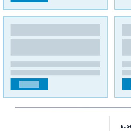
EURODIVIDERS
EST
Cartón alveolar
,
Rejillas
Rejil
16 Rue de l’industrie,
Impa
7321 - Bernissart
4310
BÉLGICA
FRA
contact@eurodividers.com
cont
+3269670480
+334
CONTACTO
EL G