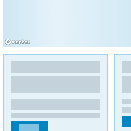
PREMIER PACKAGING PRODUCTS
EST
Cartón alveolar
,
Rejillas
Rejil
9142 Technology Dr
C. L
GA 30014 – Covington
1918
ESTADOS UNIDOS
ESP
customerservice@premier-packaging-
cont
products.com
+34
+17703850900
CONTACTO