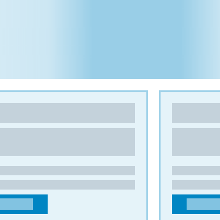
IC-MAILLOT ESPAÑA
ESTIC-MAILL
las
Rejillas
ivorno, 20
Via Lisbona, 4-
0 Marchamalo, Guadalajara
43010 – Fontevi
AÑA
ITALIA
acto@em-espana.com
contatto@estic-
949480306
+39052114800
CONTACTO
CONTACTO