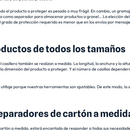
 el producto a proteger es pesado o muy frágil. En cambio, un gramaj
 sirva como separador para almacenar productos a granel… La elección d
 grado de protección requerido es menor que en los envíos por mensajería
oductos de todos los tamaños
l casillero también se realizan a medida. La longitud, la anchura y la alt
e la dimensión del producto a proteger. Y el número de casillas depende
e utillaje porque nuestras herramientas son ajustables. De este modo, la
separadores de cartón a medid
cartón a medida, estará encantada de responder a todas sus necesidades