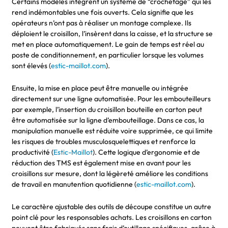
Certains modèles intègrent un système de “crochetage” qui les
rend indémontables une fois ouverts. Cela signifie que les
opérateurs n’ont pas à réaliser un montage complexe. Ils
déploient le croisillon, l’insèrent dans la caisse, et la structure se
met en place automatiquement. Le gain de temps est réel au
poste de conditionnement, en particulier lorsque les volumes
sont élevés (
estic-maillot.com
).
Ensuite, la mise en place peut être manuelle ou intégrée
directement sur une ligne automatisée. Pour les embouteilleurs
par exemple, l’insertion du croisillon bouteille en carton peut
être automatisée sur la ligne d’embouteillage. Dans ce cas, la
manipulation manuelle est réduite voire supprimée, ce qui limite
les risques de troubles musculosquelettiques et renforce la
productivité (
Estic-Maillot
). Cette logique d’ergonomie et de
réduction des TMS est également mise en avant pour les
croisillons sur mesure, dont la légèreté améliore les conditions
de travail en manutention quotidienne (
estic-maillot.com
).
Le caractère ajustable des outils de découpe constitue un autre
point clé pour les responsables achats. Les croisillons en carton
peuvent être fabriqués sans frais d’outillage spécifiques, grâce à