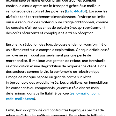
économique et moins encombrant que d’autres solutions. Il
contribue ainsi à optimiser le transport grâce à un meilleur
remplissage des colis et des palettes (
Estic-Maillot
). Lorsque les
alvéoles sont correctement dimensionnées, l’entreprise limite
aussi le recours à des matériaux de calage additionnels, comme
les coussins d’air ou les chips de polystyrène, qui représentent
des coûts récurrents et compliquent le tri en réception.
Ensuite, la réduction des taux de casse et de non-conformité a
un effet direct sur le compte d’exploitation. Chaque article cassé
ou rayé ne se traduit pas seulement par une perte de
marchandise. Il implique une gestion de retour, une éventuelle
re-fabrication et une dégradation de l’expérience client. Dans
des secteurs comme le vin, la parfumerie ou l’électronique,
l’image de marque repose en grande partie sur l’état
irréprochable des produits livrés. Les croisillons, en immobilisant
les contenants ou composants, jouent un rôle discret mais
déterminant dans cette fiabilité perçue (
estic-maillot.com
,
estic-maillot.com
).
Enfin, leur adaptabilité aux contraintes logistiques permet de
mieux maîtriser les coûts de transport. En ajustant la taille des