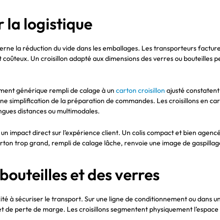
r la logistique
erne la réduction du vide dans les emballages. Les transporteurs factur
 coûteux. Un croisillon adapté aux dimensions des verres ou bouteilles per
nement générique rempli de calage à un
carton croisillon
ajusté constaten
e simplification de la préparation de commandes. Les croisillons en carto
longues distances ou multimodales.
a un impact direct sur l’expérience client. Un colis compact et bien agen
arton trop grand, rempli de calage lâche, renvoie une image de gaspillage
bouteilles et des verres
acité à sécuriser le transport. Sur une ligne de conditionnement ou dans u
et de perte de marge. Les croisillons segmentent physiquement l’espace p