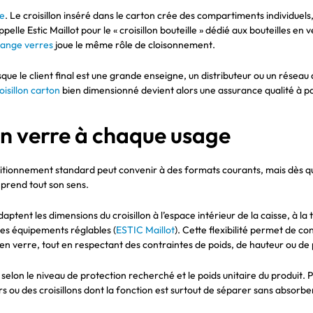
le
. Le croisillon inséré dans le carton crée des compartiments individuels,
e Estic Maillot pour le « croisillon bouteille » dédié aux bouteilles en v
 range verres
joue le même rôle de cloisonnement.
orsque le client final est une grande enseigne, un distributeur ou un rése
oisillon carton
bien dimensionné devient alors une assurance qualité à par
ton verre à chaque usage
ditionnement standard peut convenir à des formats courants, mais dès que
prend tout son sens.
daptent les dimensions du croisillon à l’espace intérieur de la caisse, à 
des équipements réglables (
ESTIC Maillot
). Cette flexibilité permet de c
n verre, tout en respectant des contraintes de poids, de hauteur ou de
elon le niveau de protection recherché et le poids unitaire du produit. 
s ou des croisillons dont la fonction est surtout de séparer sans absor