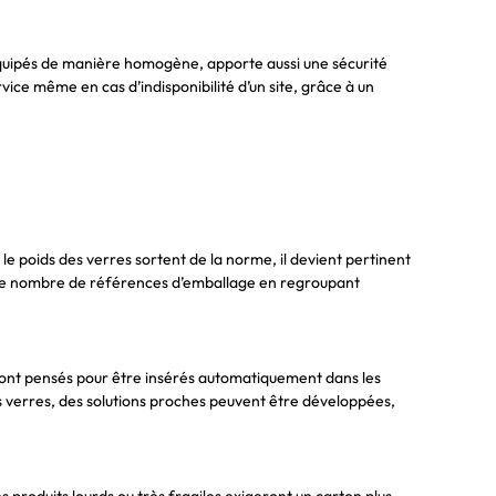
 équipés de manière homogène, apporte aussi une sécurité
vice même en cas d’indisponibilité d’un site, grâce à un
e poids des verres sortent de la norme, il devient pertinent
er le nombre de références d’emballage en regroupant
e sont pensés pour être insérés automatiquement dans les
s verres, des solutions proches peuvent être développées,
s produits lourds ou très fragiles exigeront un carton plus