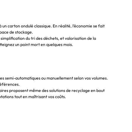
un carton ondulé classique. En réalité, l’économie se fait
space de stockage.
mplification du tri des déchets, et valorisation de la
tteignez un point mort en quelques mois.
lignes semi-automatiques ou manuellement selon vos volumes.
références.
naires proposent même des solutions de recyclage en bout
otations tout en maîtrisant vos coûts.