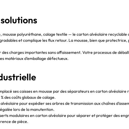
solutions
é, mousse polyuréthane, calage textile — le carton alvéolaire recyclabl
adables et complique les flux retour. La mousse, bien que protectrice, 
r des charges importantes sans affaissement. Votre processus de déballag
à des matériaux d’emballage défectueux.
ustrielle
placé ses caisses en mousse par des séparateurs en carton alvéolaire re
5 % des coûts globaux de calage.
 alvéolaire pour expédier ses arbres de transmission aux chaînes d’asse
inégalée lors de la manutention.
serts modulaires en carton alvéolaire pour séparer et protéger des engre
érence de pièce.