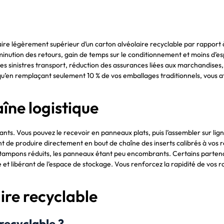
aire légèrement supérieur d’un carton alvéolaire recyclable par rapport à 
minution des retours, gain de temps sur le conditionnement et moins d’e
 sinistres transport, réduction des assurances liées aux marchandises, si
qu’en remplaçant seulement 10 % de vos emballages traditionnels, vous a
îne logistique
tants. Vous pouvez le recevoir en panneaux plats, puis l’assembler sur 
de produire directement en bout de chaîne des inserts calibrés à vos 
cks tampons réduits, les panneaux étant peu encombrants. Certains parte
e et libérant de l’espace de stockage. Vous renforcez la rapidité de vos r
ire recyclable
recyclable ?