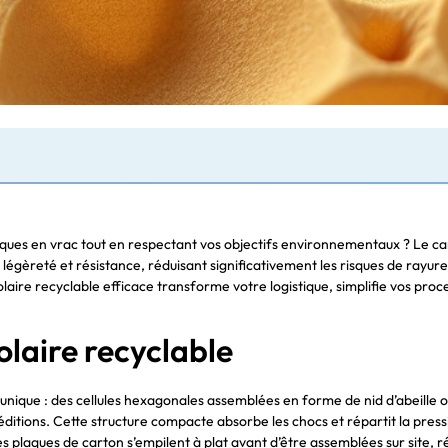
niques en vrac tout en respectant vos objectifs environnementaux ? Le c
e légèreté et résistance, réduisant significativement les risques de rayu
éolaire recyclable efficace transforme votre logistique, simplifie vos pr
laire recyclable
nique : des cellules hexagonales assemblées en forme de nid d’abeille off
éditions. Cette structure compacte absorbe les chocs et répartit la press
 les plaques de carton s’empilent à plat avant d’être assemblées sur sit