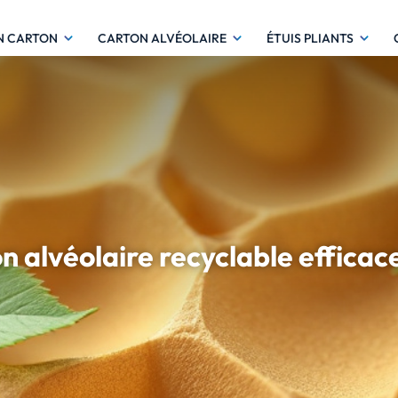
N CARTON
CARTON ALVÉOLAIRE
ÉTUIS PLIANTS
n alvéolaire recyclable efficac