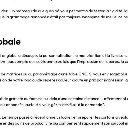
er : un morceau de quelques m² vous permettra de tester la rigidité, la 
que la grammage annoncé n’était pas toujours synonyme de meilleure pe
lobale
l englobe la découpe, la personnalisation, la manutention et la livraison. P
ient pas compte des coûts annexes tels que l’impression de repères, la c
on de matrices ou au paramétrage d’une table CNC. Si vous envisagez plusie
ion de votre logo ou de repères couleur ajoute un prix par impression, qu
seuil de gratuité ou facture au-delà d’une certaine distance. L’affrètemen
lais annoncés, surtout si vous gérez des flux “à la demande”.
. Le temps passé à réceptionner, stocker et préparer les cartons alvéolai
rer des gains de productivité qui compensent rapidement son surcoût ini