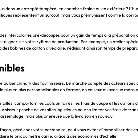
ous dans un entrepôt tempéré, en chambre froide ou en extérieur ? L’humi
tiques représentent un surcoût, mais vous prémunissent contre la corros
s des intercalaires pré-découpés pour un gain de temps à la préparatio
 doit s’aligner sur votre rythme de production. Par exemple, un atelier sp
 des bobines de carton alvéolaire, réduisant ainsi son temps de prépara
nibles
asser au benchmark des fournisseurs. Le marché compte des acteurs spéci
 plus en plus personnalisables en format, en couleur ou avec un marqua
étaillés, comportant les coûts unitaires, les frais de coupe et les option
urnisseur proche de vos sites logistiques pourra limiter vos frais de tra
’assemblage, mais plus onéreuse que la livraison en rouleau.
açon, géré chez votre partenaire, peut vous éviter d’immobiliser des ca
duire le prix au mètre carré, grâce à des économies d’échelle.