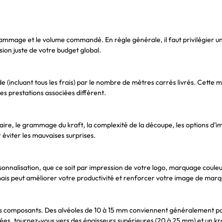
grammage et le volume commandé. En règle générale, il faut privilégier u
sion juste de votre budget global.
de (incluant tous les frais) par le nombre de mètres carrés livrés. Ce
s prestations associées diffèrent.
ire, le grammage du kraft, la complexité de la découpe, les options d’im
r éviter les mauvaises surprises.
rsonnalisation, que ce soit par impression de votre logo, marquage coul
, mais peut améliorer votre productivité et renforcer votre image de marq
e vos composants. Des alvéoles de 10 à 15 mm conviennent généralement 
es, tournez-vous vers des épaisseurs supérieures (20 à 25 mm) et un kr