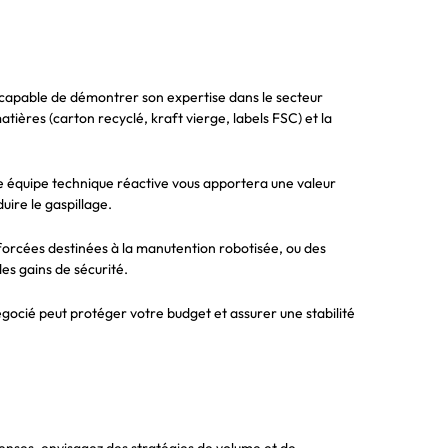
re capable de démontrer son expertise dans le secteur
ères (carton recyclé, kraft vierge, labels FSC) et la
 une équipe technique réactive vous apportera une valeur
uire le gaspillage.
nforcées destinées à la manutention robotisée, ou des
es gains de sécurité.
égocié peut protéger votre budget et assurer une stabilité
penses, envisagez des stratégies de volume et de