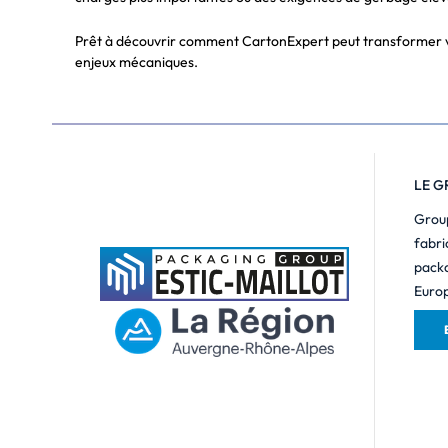
Prêt à découvrir comment CartonExpert peut transformer vot
enjeux mécaniques.
LE G
Group
fabri
packa
Europ