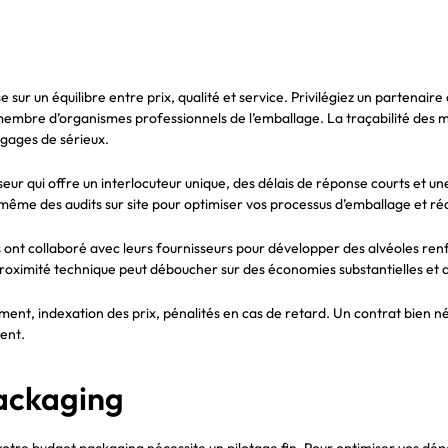
e sur un équilibre entre prix, qualité et service. Privilégiez un partenai
mbre d’organismes professionnels de l’emballage. La traçabilité des mati
gages de sérieux.
isseur qui offre un interlocuteur unique, des délais de réponse courts et
même des audits sur site pour optimiser vos processus d’emballage et réd
s ont collaboré avec leurs fournisseurs pour développer des alvéoles re
proximité technique peut déboucher sur des économies substantielles et d
ement, indexation des prix, pénalités en cas de retard. Un contrat bien n
uent.
ackaging
votre budget packaging nécessite un pilotage fin. Pour optimiser vos dé