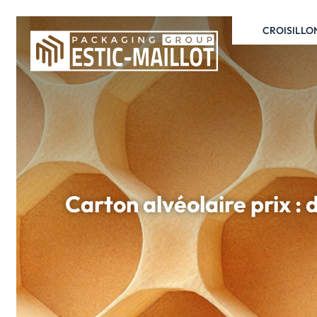
CROISILLO
Carton alvéolaire prix :