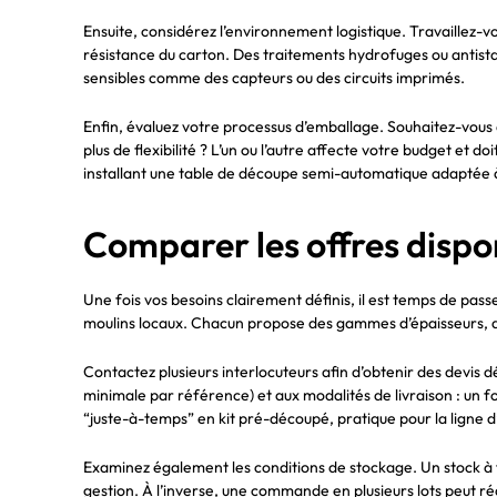
Ensuite, considérez l’environnement logistique. Travaillez-v
résistance du carton. Des traitements hydrofuges ou antista
sensibles comme des capteurs ou des circuits imprimés.
Enfin, évaluez votre processus d’emballage. Souhaitez-vou
plus de flexibilité ? L’un ou l’autre affecte votre budget et
installant une table de découpe semi-automatique adaptée à
Comparer les offres dispo
Une fois vos besoins clairement définis, il est temps de p
moulins locaux. Chacun propose des gammes d’épaisseurs, de
Contactez plusieurs interlocuteurs afin d’obtenir des devis d
minimale par référence) et aux modalités de livraison : un fo
“juste-à-temps” en kit pré-découpé, pratique pour la ligne d
Examinez également les conditions de stockage. Un stock à f
gestion. À l’inverse, une commande en plusieurs lots peut ré