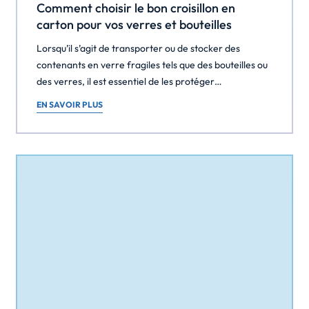
Comment choisir le bon croisillon en
carton pour vos verres et bouteilles
Lorsqu’il s’agit de transporter ou de stocker des
contenants en verre fragiles tels que des bouteilles ou
des verres, il est essentiel de les protéger
efficacement pour éviter tout dommage. C’est là
EN SAVOIR PLUS
qu’intervient le croisillon en carton, un accessoire
souvent indispensable pour assurer la sécurité de vos
articles fragiles. Dans cet article, nous allons explorer
[…]