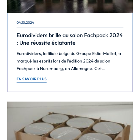
04.10.2024
Eurodividers brille au salon Fachpack 2024
: Une réussite éclatante
Eurodividers, la filiale belge du Groupe Estic-Maillot, a
marqué les esprits lors de l’édition 2024 du salon
Fachpack à Nuremberg, en Allemagne. Cet
événement incontournable a été l’occasion parfaite
EN SAVOIR PLUS
pour dévoiler nos dernières innovations en matière de
matériaux d’emballage écologiques. Eurodividers se
spécialise dans la fabrication de croisillons en carton
et de carton alvéolaire, des […]