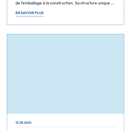
de l’emballage à la construction. Sa structure unique en
nid d’abeille offre une résistance et une durabilité
EN SAVOIR PLUS
exceptionnelles tout en étant léger et durable. Dans
cet article, nous explorerons le processus de
fabrication du carton nid d’abeille étape par étape, […]
12.08.2024