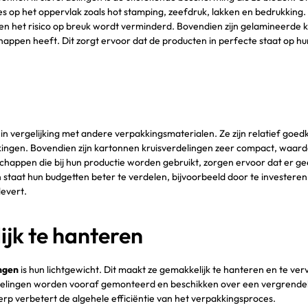
op het oppervlak zoals hot stamping, zeefdruk, lakken en bedrukking. D
n het risico op breuk wordt verminderd. Bovendien zijn gelamineerde kr
appen heeft. Dit zorgt ervoor dat de producten in perfecte staat op h
 in vergelijking met andere verpakkingsmaterialen. Ze zijn relatief g
ngen. Bovendien zijn kartonnen kruisverdelingen zeer compact, waardoo
happen die bij hun productie worden gebruikt, zorgen ervoor dat er ge
 staat hun budgetten beter te verdelen, bijvoorbeeld door te investeren
levert.
jk te hanteren
ngen
is hun lichtgewicht. Dit maakt ze gemakkelijk te hanteren en te 
erdelingen worden vooraf gemonteerd en beschikken over een vergren
twerp verbetert de algehele efficiëntie van het verpakkingsproces.