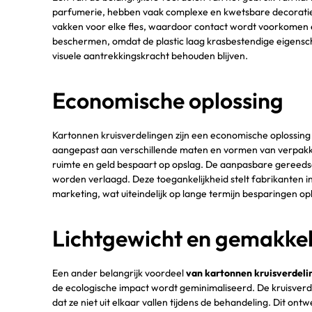
parfumerie, hebben vaak complexe en kwetsbare decoraties 
vakken voor elke fles, waardoor contact wordt voorkomen e
beschermen, omdat de plastic laag krasbestendige eigensch
visuele aantrekkingskracht behouden blijven.
Economische oplossing
Kartonnen kruisverdelingen zijn een economische oplossing
aangepast aan verschillende maten en vormen van verpakki
ruimte en geld bespaart op opslag. De aanpasbare gereedsc
worden verlaagd. Deze toegankelijkheid stelt fabrikanten in
marketing, wat uiteindelijk op lange termijn besparingen op
Lichtgewicht en gemakkeli
Een ander belangrijk voordeel
van kartonnen kruisverdeli
de ecologische impact wordt geminimaliseerd. De kruisv
dat ze niet uit elkaar vallen tijdens de behandeling. Dit on