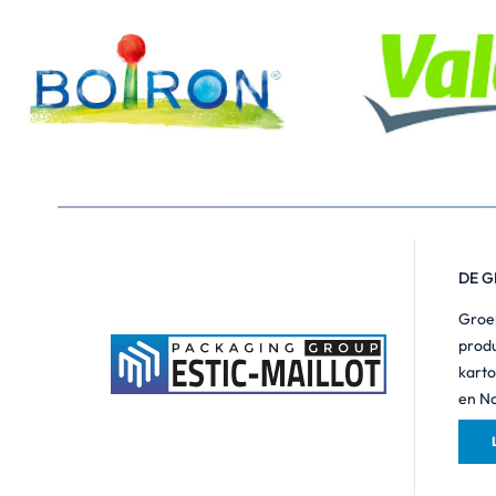
DE G
Groep
produ
karto
en N