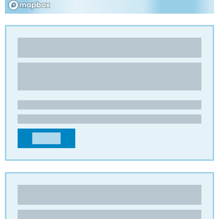
NIDATEC
Honingraatkarton
LE ROZIER
15100 - St-Flour
FRANKRIJK
contact@nidatec.com
+33471609724
CONTACT
PREMIER PACKAGING PRODUCTS
Honingraatkarton
,
Vakverdelingen
9142 Technology Dr