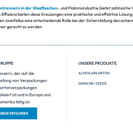
ntrennern in der Glasflaschen
– und Flakonsindustrie bietet zahlreiche
 Effizienz bieten diese Kreuzungen eine praktische und effektive Lösu
n zweifellos eine entscheidende Rolle bei der Sicherstellung des sicher
her gerecht zu werden.
GRUPPE
UNSERE PRODUKTE
onzern, der auf die
ALVEOLARKARTON
ellung von Verpackungen
GEFACHE / STEGE
Kartonverpackungen
alisiert ist und in Europa und
merika tätig ist.
MEHR ERFAHREN