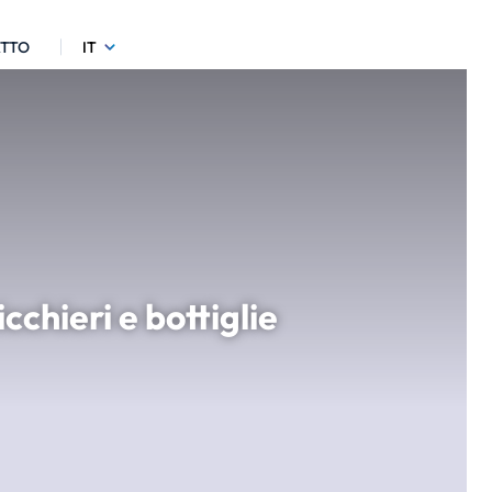
TTO
IT
cchieri e bottiglie