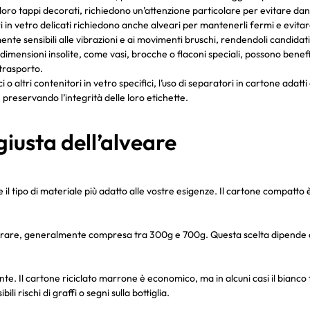
ta i loro tappi decorati, richiedono un’attenzione particolare per evitare d
i in vetro delicati richiedono anche alveari per mantenerli fermi e evitare
te sensibili alle vibrazioni e ai movimenti bruschi, rendendoli candidati i
dimensioni insolite, come vasi, brocche o flaconi speciali, possono benefi
 trasporto.
calici o altri contenitori in vetro specifici, l’uso di separatori in cartone ad
, preservando l’integrità delle loro etichette.
giusta dell’alveare
 il tipo di materiale più adatto alle vostre esigenze. Il cartone compatt
rare, generalmente compresa tra 300g e 700g. Questa scelta dipende dal 
ante. Il cartone riciclato marrone è economico, ma in alcuni casi il bianco 
i rischi di graffi o segni sulla bottiglia.