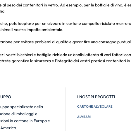
l peso dei contenitori in vetro. Ad esempio, per le bottiglie di vino, è e
lia.
iche, poteteoptare per un alveare in cartone compatto riciclato marrone p
 minimo il vostro impatto ambientale.
utazione per evitare problemi di qualità e garantire una consegna puntuale
 i vostri bicchieri e bottiglie richiede un’analisi attenta di vari fattori c
trete garantire la sicurezza e l’integrità dei vostri preziosi contenitori i
RUPPO
I NOSTRI PRODOTTI
uppo specializzato nella
CARTONE ALVEOLARE
zione di imballaggi e
ALVEARI
zioni in cartone in Europa e
 America.