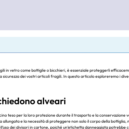
li in vetro come bottiglie o bicchieri, è essenziale proteggerli efficacem
sicurezza dei vostri articoli fragili. In questo articolo esploreremo i div
ichiedono alveari
oncino teso per la loro protezione durante il trasporto e la conservazione v
ma allungata e la necessità di proteggere non solo il corpo della bottiglia, 
dell’uso dei divisori in cartone, poiché un’etichetta danneggiata potrebbe