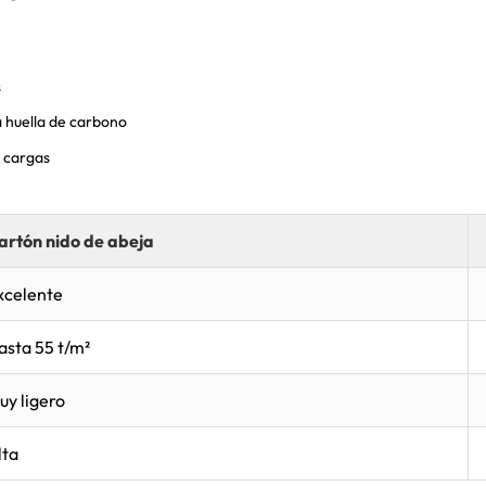
s
ta huella de carbono
 cargas
artón nido de abeja
xcelente
asta 55 t/m²
uy ligero
lta