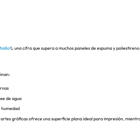
aillot
), una cifra que supera a muchos paneles de espuma y poliestireno
binan:
ernas
base de agua
de humedad
rtes gráficas ofrece una superficie plana ideal para impresión, mientras