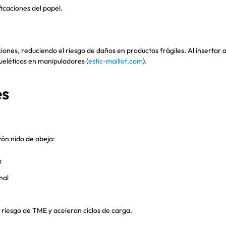
ficaciones del papel.
ciones, reduciendo el riesgo de daños en productos frágiles. Al insertar a
ueléticos en manipuladores (
estic-maillot.com
).
es
tón nido de abeja:
s
nal
 riesgo de TME y aceleran ciclos de carga.