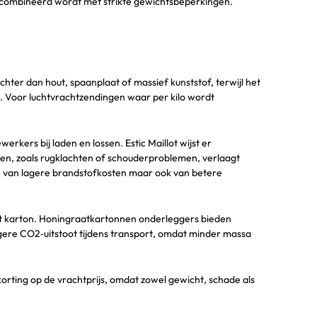
s gecombineerd wordt met strikte gewichtsbeperkingen.
chter dan hout, spaanplaat of massief kunststof, terwijl het
n. Voor luchtvrachtzendingen waar per kilo wordt
rkers bij laden en lossen. Estic Maillot wijst er
gen, zoals rugklachten of schouderproblemen, verlaagt
een van lagere brandstofkosten maar ook van betere
ent karton. Honingraatkartonnen onderleggers bieden
agere CO2‑uitstoot tijdens transport, omdat minder massa
orting op de vrachtprijs, omdat zowel gewicht, schade als