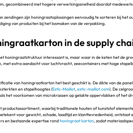
erzuim, gecombineerd met hogere verwerkingssnelheid doordat medewerk
van zendingen zijn honingraatoplossingen eenvoudig te sorteren bij het o
diging van producten bij het losmaken van de verpakking.
ningraatkarton in de supply cha
met honingraatstruktuur interessant is, maar waar in de keten het de gr
 met extra aandacht voor luchtvracht, zeecontainers met hoge stapell
catie van honingraatkarton het best geschikt is. De dikte van de panel
sterkten en stapelhoogtes (
Estic-Maillot
,
estic-maillot.com
). De celgro
als het voorkomen van microkrassen op gelakte oppervlakken of het d
kt productassortiment, waarbij traditionele houten of kunststof eleme
tekent voor gewicht, schade, laadtijd en klanttevredenheid, ontstaat ee
ers en bestaande expertise rond
honingraat karton
, zodat materiaalspec