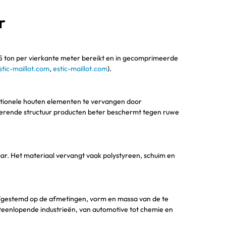
r
45 ton per vierkante meter bereikt en in gecomprimeerde
stic-maillot.com
,
estic-maillot.com
).
aditionele houten elementen te vervangen door
rberende structuur producten beter beschermt tegen ruwe
ar. Het materiaal vervangt vaak polystyreen, schuim en
afgestemd op de afmetingen, vorm en massa van de te
iteenlopende industrieën, van automotive tot chemie en