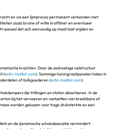
bracht en via een lijmproces permanent verbonden met
iten zoals bruine of witte kraftliner en eventueel
icht paneel dat zich eenvoudig op maat laat snijden en
dynamische krachten. Door de zeshoekige celstructuur
t (
estic-maillot.com
). Sommige honingraatpanelen halen in
nderdelen of bulkgoederen (
estic-maillot.com
).
schokdempers die trillingen en stoten absorberen. In de
karton bij het vervoeren en vastzetten van breekbare of
e maas worden gekozen voor hoge druksterkte en een
pallets en de dynamische schokabsorptie vermindert