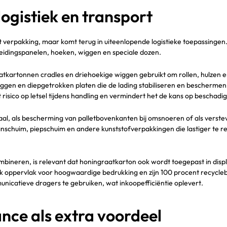
logistiek en transport
t verpakking, maar komt terug in uiteenlopende logistieke toepassingen.
cheidingspanelen, hoeken, wiggen en speciale dozen.
tkartonnen cradles en driehoekige wiggen gebruikt om rollen, hulzen en sp
iggen en diepgetrokken platen die de lading stabiliseren en beschermen 
t het risico op letsel tijdens handling en vermindert het de kans op bescha
al, als bescherming van palletbovenkanten bij omsnoeren of als verste
aanschuim, piepschuim en andere kunststofverpakkingen die lastiger te r
ombineren, is relevant dat honingraatkarton ook wordt toegepast in dis
ak oppervlak voor hoogwaardige bedrukking en zijn 100 procent recycleb
icatieve dragers te gebruiken, wat inkoopefficiëntie oplevert.
ce als extra voordeel