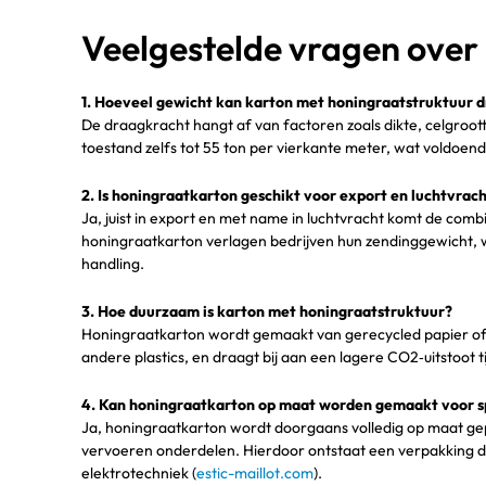
Veelgestelde vragen over
1. Hoeveel gewicht kan karton met honingraatstruktuur 
De draagkracht hangt af van factoren zoals dikte, celgroo
toestand zelfs tot 55 ton per vierkante meter, wat voldoend
2. Is honingraatkarton geschikt voor export en luchtvrac
Ja, juist in export en met name in luchtvracht komt de comb
honingraatkarton verlagen bedrijven hun zendinggewicht, w
handling.
3. Hoe duurzaam is karton met honingraatstruktuur?
Honingraatkarton wordt gemaakt van gerecycled papier of h
andere plastics, en draagt bij aan een lagere CO2‑uitstoot t
4. Kan honingraatkarton op maat worden gemaakt voor s
Ja, honingraatkarton wordt doorgaans volledig op maat ge
vervoeren onderdelen. Hierdoor ontstaat een verpakking die
elektrotechniek (
estic-maillot.com
).