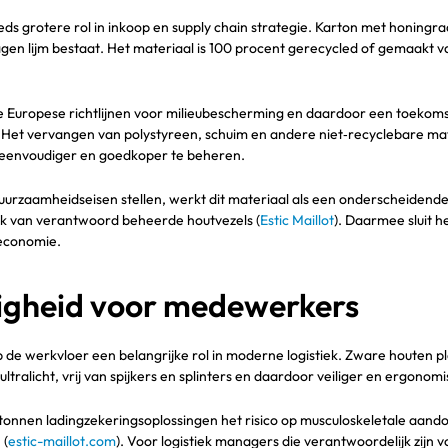
s grotere rol in inkoop en supply chain strategie. Karton met honingraa
gen lijm bestaat. Het materiaal is 100 procent gerecycled of gemaakt 
de Europese richtlijnen voor milieubescherming en daardoor een toekom
. Het vervangen van polystyreen, schuim en andere niet‑recyclebare mat
 eenvoudiger en goedkoper te beheren.
uurzaamheidseisen stellen, werkt dit materiaal als een onderscheidende
ik van verantwoord beheerde houtvezels (
Estic Maillot
). Daarmee sluit h
 economie.
iligheid voor medewerkers
p de werkvloer een belangrijke rol in moderne logistiek. Zware houten p
ltralicht, vrij van spijkers en splinters en daardoor veiliger en ergonomi
rtonnen ladingzekeringsoplossingen het risico op musculoskeletale aand
 (
estic-maillot.com
). Voor logistiek managers die verantwoordelijk zijn 