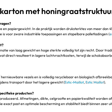
 karton met honingraatstruktuu
dragen?
tte en papiergewicht. In de praktijk worden druksterktes van meer dan 
e is voor zware industriële toepassingen en stapelbare palletladingen (
e
ht?
inatie van laag gewicht en hoge sterkte volledig tot zijn recht. Door tr
at direct resulteert in lagere luchtvrachtkosten, terwijl de schokabso
ernieuwbare vezels en is volledig recyclebaar en biologisch afbreekba
ijdens transport door het lagere gewicht (
Estic-Maillot
,
Estic Maillot
).
pecifieke producten?
produceerd. Afmetingen, dikte, celgrootte en papierkwaliteit worden 
 exact past en optimale bescherming en stabiliteit biedt binnen zeer u