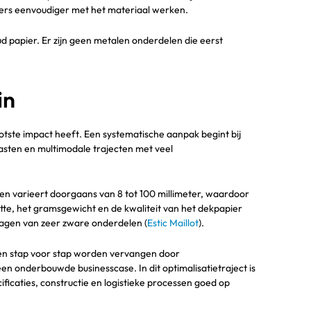
ers eenvoudiger met het materiaal werken.
ud papier. Er zijn geen metalen onderdelen die eerst
in
ootste impact heeft. Een systematische aanpak begint bij
asten en multimodale trajecten met veel
en varieert doorgaans van 8 tot 100 millimeter, waardoor
otte, het gramsgewicht en de kwaliteit van het dekpapier
ragen van zeer zware onderdelen (
Estic Maillot
).
nten stap voor stap worden vervangen door
n onderbouwde businesscase. In dit optimalisatietraject is
ificaties, constructie en logistieke processen goed op