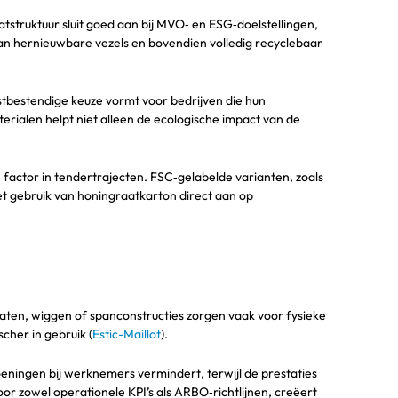
tstruktuur sluit goed aan bij MVO‑ en ESG‑doelstellingen,
van hernieuwbare vezels en bovendien volledig recyclebaar
stbestendige keuze vormt voor bedrijven die hun
erialen helpt niet alleen de ecologische impact van de
 factor in tendertrajecten. FSC‑gelabelde varianten, zoals
et gebruik van honingraatkarton direct aan op
laten, wiggen of spanconstructies zorgen vaak voor fysieke
scher in gebruik (
Estic-Maillot
).
oeningen bij werknemers vermindert, terwijl de prestaties
voor zowel operationele KPI’s als ARBO‑richtlijnen, creëert