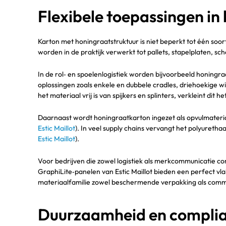
Flexibele toepassingen in 
Karton met honingraatstruktuur is niet beperkt tot één soor
worden in de praktijk verwerkt tot pallets, stapelplaten, s
In de rol‑ en spoelenlogistiek worden bijvoorbeeld honingraa
oplossingen zoals enkele en dubbele cradles, driehoekige w
het materiaal vrij is van spijkers en splinters, verkleint di
Daarnaast wordt honingraatkarton ingezet als opvulmateria
Estic Maillot
). In veel supply chains vervangt het polyureth
Estic Maillot
).
Voor bedrijven die zowel logistiek als merkcommunicatie c
GraphiLite‑panelen van Estic Maillot bieden een perfect vl
materiaalfamilie zowel beschermende verpakking als commun
Duurzaamheid en complian