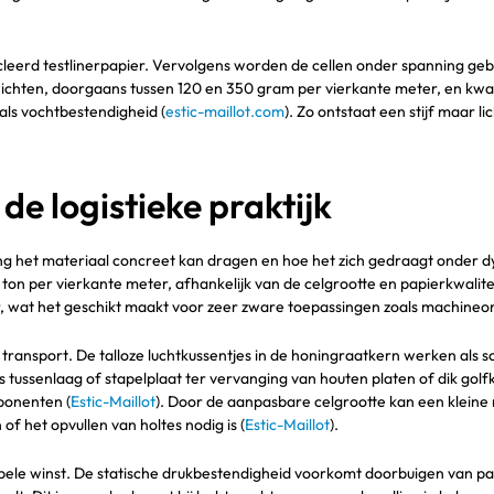
leerd testlinerpapier. Vervolgens worden de cellen onder spanning ge
hten, doorgaans tussen 120 en 350 gram per vierkante meter, en kwalite
als vochtbestendigheid (
estic-maillot.com
). Zo ontstaat een stijf maar l
de logistieke praktijk
ting het materiaal concreet kan dragen en hoe het zich gedraagt onder 
on per vierkante meter, afhankelijk van de celgrootte en papierkwalitei
, wat het geschikt maakt voor zeer zware toepassingen zoals machineo
s transport. De talloze luchtkussentjes in de honingraatkern werken als 
tussenlaag of stapelplaat ter vervanging van houten platen of dik golf
ponenten (
Estic-Maillot
). Door de aanpasbare celgrootte kan een klein
 het opvullen van holtes nodig is (
Estic-Maillot
).
dubbele winst. De statische drukbestendigheid voorkomt doorbuigen van 