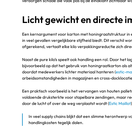
verborgen schade die vaak pas bij de eindklant zichtbaar wo
Licht gewicht en directe 
Een kernargument voor karton met honingraatstruktuur in expo
in veel gevallen vergelijkbare stijfheid biedt. Dit verschi
afgerekend, vertaalt elke kilo verpakkingsreductie zich direc
Naast de pure kilo’s speelt ook handling een rol. Door het l
bijvoorbeeld op dat het gebruik van honingraatkarton als a
doordat medewerkers lichter materiaal hanteren (
estic-ma
arbeidsomstandigheden in magazijnen en cross-docklocatie
Een praktisch voorbeeld is het vervangen van houten palle
voldoende druksterkte voor stapelbare zendingen, maar redu
door de lucht of over de weg verplaatst wordt (
Estic Maillot
)
In veel supply chains blijkt dat een slimme herontwerp
handlingkosten tegelijk dalen.