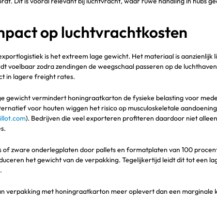
rdt. Dit is vooral relevant bij luchtvracht, waar ruwe handling in hub
impact op luchtvrachtkosten
rtlogistiek is het extreem lage gewicht. Het materiaal is aanzienlijk li
l wordt voelbaar zodra zendingen de weegschaal passeren op de luchthave
t in lagere freight rates.
age gewicht vermindert honingraatkarton de fysieke belasting voor medewe
lternatief voor houten wiggen het risico op musculoskeletale aandoenin
illot.com
). Bedrijven die veel exporteren profiteren daardoor niet all
s.
ts of zware onderlegplaten door pallets en formatplaten van 100 proc
ceren het gewicht van de verpakking. Tegelijkertijd leidt dit tot een l
.
 van verpakking met honingraatkarton meer oplevert dan een marginale k