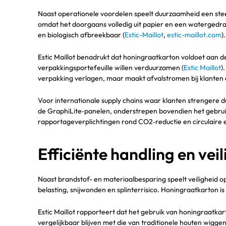
Naast operationele voordelen speelt duurzaamheid een steed
omdat het doorgaans volledig uit papier en een watergedra
en biologisch afbreekbaar (
Estic-Maillot
,
estic-maillot.com
).
Estic Maillot benadrukt dat honingraatkarton voldoet aan 
verpakkingsportefeuille willen verduurzamen (
Estic Maillot
)
verpakking verlagen, maar maakt afvalstromen bij klanten
Voor internationale supply chains waar klanten strengere d
de GraphiLite‑panelen, onderstrepen bovendien het gebru
rapportageverplichtingen rond CO2‑reductie en circulaire
Efficiënte handling en ve
Naast brandstof- en materiaalbesparing speelt veiligheid o
belasting, snijwonden en splinterrisico. Honingraatkarton is u
Estic Maillot rapporteert dat het gebruik van honingraatka
vergelijkbaar blijven met die van traditionele houten wiggen