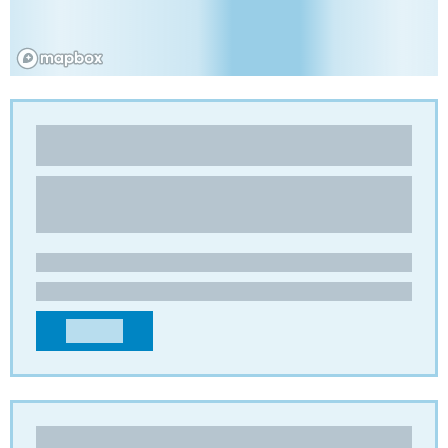
NIDATEC
Wabenpappe
LE ROZIER
15100 - St-Flour
FRANKREICH
contact@nidatec.com
+33471609724
KONTAKT
PREMIER PACKAGING PRODUCTS