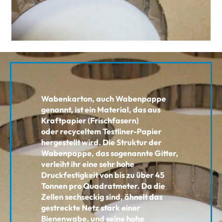
Wabenkarton, auch Wabenpappe
genannt, ist ein Material, das aus
Kraftpapier (Frischfasern)
oder
recyceltem Testliner-Papier
hergestellt wird.
Die Struktur der
Wabenpappe, das sogenannte Gitter,
verleiht ihr eine sehr hohe
Druckfestigkeit von
bis zu über 45
Tonnen pro Quadratmeter. Da die
Zellen sechseckig sind, ähnelt das
gestreckte Netz
stark einer
Bienenwabe, und seine hohe