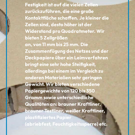
Festigkeit ist auf die vielen Zellen
zurückzuführen, die eine
große
Kontaktfläche schaffen.
Je kleiner die
Zellen sind, desto höher ist der
Widerstand pro Quadratmeter. Wir
bieten 5 Zellgrößen
an, von 11 mm bis 25 mm.
Die
Zusammenfügung des Netzes und der
Deckpapiere über ein Leimverfahren
bringt eine sehr hohe
Steifigkeit,
allerdings bei einem im Vergleich zu
anderen Materialien sehr geringen
Gewicht. Wir
bieten verschiedene
Papiergewichte von 120 bis 350
Gramm sowie unterschiedliche
Qualitäten an:
brauner Kraftliner,
brauner Testliner, weißer Kraftliner,
plastifiziertes Papier
(abriebfest,
Feuchtigkeitssperre) etc.