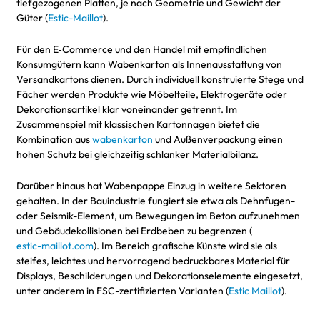
tiefgezogenen Platten, je nach Geometrie und Gewicht der
Güter (
Estic-Maillot
).
Für den E‑Commerce und den Handel mit empfindlichen
Konsumgütern kann Wabenkarton als Innenausstattung von
Versandkartons dienen. Durch individuell konstruierte Stege und
Fächer werden Produkte wie Möbelteile, Elektrogeräte oder
Dekorationsartikel klar voneinander getrennt. Im
Zusammenspiel mit klassischen Kartonnagen bietet die
Kombination aus
wabenkarton
und Außenverpackung einen
hohen Schutz bei gleichzeitig schlanker Materialbilanz.
Darüber hinaus hat Wabenpappe Einzug in weitere Sektoren
gehalten. In der Bauindustrie fungiert sie etwa als Dehnfugen-
oder Seismik-Element, um Bewegungen im Beton aufzunehmen
und Gebäudekollisionen bei Erdbeben zu begrenzen (
estic-maillot.com
). Im Bereich grafische Künste wird sie als
steifes, leichtes und hervorragend bedruckbares Material für
Displays, Beschilderungen und Dekorationselemente eingesetzt,
unter anderem in FSC-zertifizierten Varianten (
Estic Maillot
).