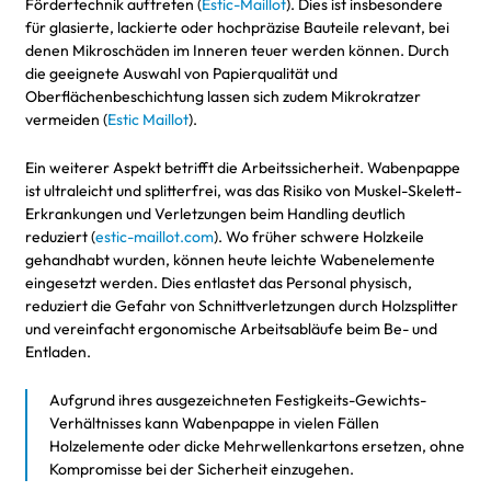
Fördertechnik auftreten (
Estic-Maillot
). Dies ist insbesondere
für glasierte, lackierte oder hochpräzise Bauteile relevant, bei
denen Mikroschäden im Inneren teuer werden können. Durch
die geeignete Auswahl von Papierqualität und
Oberflächenbeschichtung lassen sich zudem Mikrokratzer
vermeiden (
Estic Maillot
).
Ein weiterer Aspekt betrifft die Arbeitssicherheit. Wabenpappe
ist ultraleicht und splitterfrei, was das Risiko von Muskel-Skelett-
Erkrankungen und Verletzungen beim Handling deutlich
reduziert (
estic-maillot.com
). Wo früher schwere Holzkeile
gehandhabt wurden, können heute leichte Wabenelemente
eingesetzt werden. Dies entlastet das Personal physisch,
reduziert die Gefahr von Schnittverletzungen durch Holzsplitter
und vereinfacht ergonomische Arbeitsabläufe beim Be- und
Entladen.
Aufgrund ihres ausgezeichneten Festigkeits-Gewichts-
Verhältnisses kann Wabenpappe in vielen Fällen
Holzelemente oder dicke Mehrwellenkartons ersetzen, ohne
Kompromisse bei der Sicherheit einzugehen.