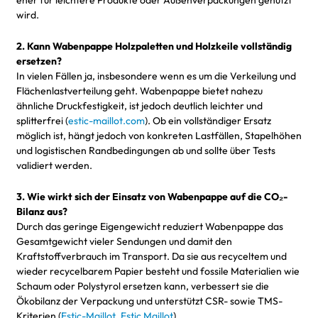
wird.
2. Kann Wabenpappe Holzpaletten und Holzkeile vollständig
ersetzen?
In vielen Fällen ja, insbesondere wenn es um die Verkeilung und
Flächenlastverteilung geht. Wabenpappe bietet nahezu
ähnliche Druckfestigkeit, ist jedoch deutlich leichter und
splitterfrei (
estic-maillot.com
). Ob ein vollständiger Ersatz
möglich ist, hängt jedoch von konkreten Lastfällen, Stapelhöhen
und logistischen Randbedingungen ab und sollte über Tests
validiert werden.
3. Wie wirkt sich der Einsatz von Wabenpappe auf die CO₂-
Bilanz aus?
Durch das geringe Eigengewicht reduziert Wabenpappe das
Gesamtgewicht vieler Sendungen und damit den
Kraftstoffverbrauch im Transport. Da sie aus recyceltem und
wieder recycelbarem Papier besteht und fossile Materialien wie
Schaum oder Polystyrol ersetzen kann, verbessert sie die
Ökobilanz der Verpackung und unterstützt CSR- sowie TMS-
Kriterien (
Estic-Maillot
,
Estic Maillot
).