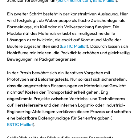
Schutzanforderungen an (
estic-maillot.com
,
Estic Maillot
).
Ein zweiter Schritt besteht in der konstruktiven Auslegung. Hier
wird festgelegt, ob Wabenpappe als flache Zwischenlage, als
Formeinlage, als Keil oder als Vollverpackung fungiert. Die
Modularität des Materials erlaubt es, maßgeschneiderte
Lösungen zu entwickeln, die exakt auf Kontur und Maße der
Bauteile zugeschnitten sind (
ESTIC Maillot
). Dadurch lassen sich
Hohlräume minimieren, die Packdichte erhöhen und gleichzeitig
Bewegungen im Packgut begrenzen.
In der Praxis bewährt sich ein iteratives Vorgehen mit
Prototypen und Belastungstests. Nur so lässt sich sicherstellen,
dass die angestrebten Einsparungen an Material und Gewicht
nicht auf Kosten der Transportsicherheit gehen. Eng
abgestimmte Projekte zwischen Vertriebs- und Technikteams
auf Herstellerseite und den internen Logistik- oder Industrial-
Engineering-Abteilungen verkürzen diesen Prozess und schaffen
eine belastbare Datengrundlage für Serienfreigaben (
ESTIC Maillot
).
Schließlich sollte der Blick auf die gesamte Prozesskette