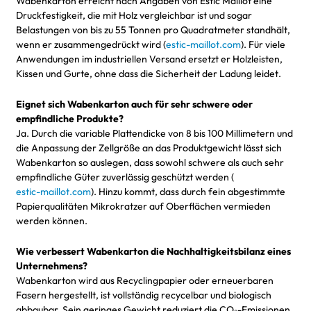
Wabenkarton erreicht nach Angaben von Estic Maillot eine
Druckfestigkeit, die mit Holz vergleichbar ist und sogar
Belastungen von bis zu 55 Tonnen pro Quadratmeter standhält,
wenn er zusammengedrückt wird (
estic-maillot.com
). Für viele
Anwendungen im industriellen Versand ersetzt er Holzleisten,
Kissen und Gurte, ohne dass die Sicherheit der Ladung leidet.
Eignet sich Wabenkarton auch für sehr schwere oder
empfindliche Produkte?
Ja. Durch die variable Plattendicke von 8 bis 100 Millimetern und
die Anpassung der Zellgröße an das Produktgewicht lässt sich
Wabenkarton so auslegen, dass sowohl schwere als auch sehr
empfindliche Güter zuverlässig geschützt werden (
estic-maillot.com
). Hinzu kommt, dass durch fein abgestimmte
Papierqualitäten Mikrokratzer auf Oberflächen vermieden
werden können.
Wie verbessert Wabenkarton die Nachhaltigkeitsbilanz eines
Unternehmens?
Wabenkarton wird aus Recyclingpapier oder erneuerbaren
Fasern hergestellt, ist vollständig recycelbar und biologisch
abbaubar. Sein geringes Gewicht reduziert die CO₂-Emissionen