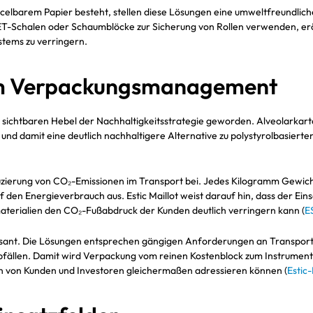
elbarem Papier besteht, stellen diese Lösungen eine umweltfreundliche
ET-Schalen oder Schaumblöcke zur Sicherung von Rollen verwenden, eröf
tems zu verringern.
 im Verpackungsmanagement
sichtbaren Hebel der Nachhaltigkeitsstrategie geworden. Alveolarkarton
nd damit eine deutlich nachhaltigere Alternative zu polystyrolbasiert
eduzierung von CO₂-Emissionen im Transport bei. Jedes Kilogramm Gewich
den Energieverbrauch aus. Estic Maillot weist darauf hin, dass der Eins
terialien den CO₂-Fußabdruck der Kunden deutlich verringern kann (
E
essant. Die Lösungen entsprechen gängigen Anforderungen an Transpo
fällen. Damit wird Verpackung vom reinen Kostenblock zum Instrumen
n von Kunden und Investoren gleichermaßen adressieren können (
Estic-