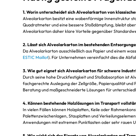
1. Worin unterscheidet sich Alveolarkarton von klassisch
Alveolarkarton besitzt eine wabenförmige Innenstruktur sta
Quadratmeter und eine bessere Stoßdämpfung, bleibt aber s
Alveolarkarton daher klare Vorteile gegenüber Standardw
2. Lässt sich Alveolarkarton im bestehenden Entsorgungs
Da Alveolarkarton ausschließlich aus Papier und einem wass
ESTIC Maillot
). Für Unternehmen vereinfacht dies die Abfal
3. Wie gut eignet sich Alveolarkarton für schwere Indust
Durch seine hohe Druckfestigkeit und Stoßabsorption ist A
fachgerechte Auslegung der Zellgröße, Papierqualität und P
Beratung und maßgeschneiderte Lösungen für unterschiedli
4. Können bestehende Holzlösungen im Transport vollstä
In vielen Fällen können Holzplatten, Keile oder Rahmenkonst
Palettenzwischenlagen, Stauplatten und Verkeilungselemente
Anwendungen mit extremen Punktlasten oder sehr rauen Umg
5. Wie wirkt sich der Einsatz von Alveolarkarton auf Tra