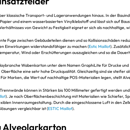
nsatzfelder
ber klassische Transport- und Lageranwendungen hinaus. In der Bauindus
 Papier und einem wasserbasierten Vinylklebstoff und lässt sich auf Bau
 Verhältnisses von Gewicht zu Festigkeit eignet er sich als nachhalti
stente Fuge zwischen Gebäudeteilen dienen und so Kollisionsschäden re
en Einwirkungen widerstandsfähiger zu machen (
Estic Maillot
). Zusätzl
Temperatur, Wind oder Erschütterungen auszugleichen und so die Dauer
playbranche Wabenkarton unter dem Namen GraphiLite für Drucke und Pr
Oberfläche eine sehr hohe Druckqualität. Gleichzeitig sind sie steifer a
. Für Marken, die Wert auf nachhaltige POS-Materialien legen, stellt A
 Trennwände können in Stärken bis 100 Millimeter gefertigt werden und 
lot
). Je nach Oberflächenbeschichtung mit Materialien wie Schiefer, S
blen Innenraumgestaltung. Durch die eingeschlossene Luft in den Zell
lösungen vergleichbar ist (
ESTIC Maillot
).
u Alveolarkarton