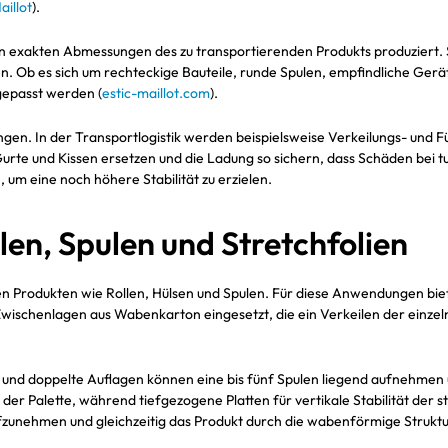
aillot
).
 exakten Abmessungen des zu transportierenden Produkts produziert. So
den. Ob es sich um rechteckige Bauteile, runde Spulen, empfindliche G
gepasst werden (
estic-maillot.com
).
gen. In der Transportlogistik werden beispielsweise Verkeilungs- und 
 Gurte und Kissen ersetzen und die Ladung so sichern, dass Schäden bei
 um eine noch höhere Stabilität zu erzielen.
len, Spulen und Stretchfolien
hen Produkten wie Rollen, Hülsen und Spulen. Für diese Anwendungen bie
wischenlagen aus Wabenkarton eingesetzt, die ein Verkeilen der einzel
und doppelte Auflagen können eine bis fünf Spulen liegend aufnehmen un
er Palette, während tiefgezogene Platten für vertikale Stabilität der 
ufzunehmen und gleichzeitig das Produkt durch die wabenförmige Struktur