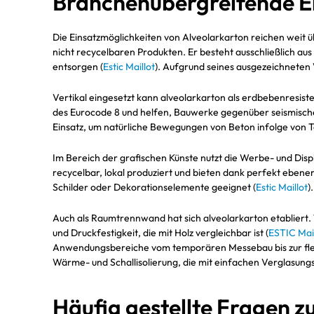
Branchenübergreifende Ei
Die Einsatzmöglichkeiten von Alveolarkarton reichen weit ü
nicht recycelbaren Produkten. Er besteht ausschließlich aus
entsorgen (
Estic Maillot
). Aufgrund seines ausgezeichneten
Vertikal eingesetzt kann alveolarkarton als erdbebenresi
des Eurocode 8 und helfen, Bauwerke gegenüber seismisch
Einsatz, um natürliche Bewegungen von Beton infolge von 
Im Bereich der grafischen Künste nutzt die Werbe- und Dis
recycelbar, lokal produziert und bieten dank perfekt ebener 
Schilder oder Dekorationselemente geeignet (
Estic Maillot
)
Auch als Raumtrennwand hat sich alveolarkarton etabliert.
und Druckfestigkeit, die mit Holz vergleichbar ist (
ESTIC Mail
Anwendungsbereiche vom temporären Messebau bis zur flexi
Wärme- und Schallisolierung, die mit einfachen Verglasungs
Häufig gestellte Fragen z