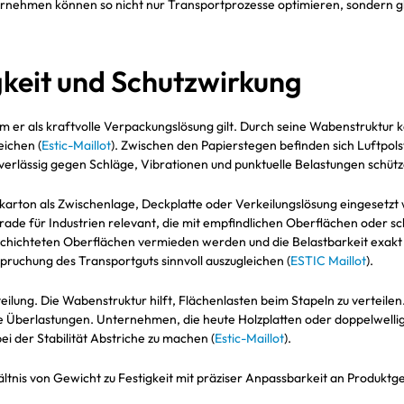
ernehmen können so nicht nur Transportprozesse optimieren, sondern gl
gkeit und Schutzwirkung
m er als kraftvolle Verpackungslösung gilt. Durch seine Wabenstruktur
eichen (
Estic-Maillot
). Zwischen den Papierstegen befinden sich Luftpols
uverlässig gegen Schläge, Vibrationen und punktuelle Belastungen schütz
karton als Zwischenlage, Deckplatte oder Verkeilungslösung eingesetzt
gerade für Industrien relevant, die mit empfindlichen Oberflächen oder s
schichteten Oberflächen vermieden werden und die Belastbarkeit exakt 
uchung des Transportguts sinnvoll auszugleichen (
ESTIC Maillot
).
eilung. Die Wabenstruktur hilft, Flächenlasten beim Stapeln zu verteilen
le Überlastungen. Unternehmen, die heute Holzplatten oder doppelwelli
ei der Stabilität Abstriche zu machen (
Estic-Maillot
).
tnis von Gewicht zu Festigkeit mit präziser Anpassbarkeit an Produktg