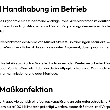
d Handhabung im Betrieb
ie Ergonomie eine zunehmend wichtige Rolle. Alveolarkarton ist deutlich 
ngen beim Handling. Mitarbeitende können Verpackungselemente einfacher
icht.
n Alveolarkarton das Risiko von Muskel-Skelett-Erkrankungen reduziert,
 HSE-Verantwortliche ist dies ein relevantes Argument, da ergonomische 
ng bietet Alveolarkarton Vorteile. Endkunden oder Weiterverarbeiter 
der Kunststoffen reicht der klassische Altpapierstrom aus. Das mach
gang, Kommissionierung oder Montage.
 Maßkonfektion
die Frage, wie gut sich eine Verpackungslösung an sehr unterschiedliche 
etern bis zu 100 Millimetern gefertigt werden, wodurch Schutz- und V