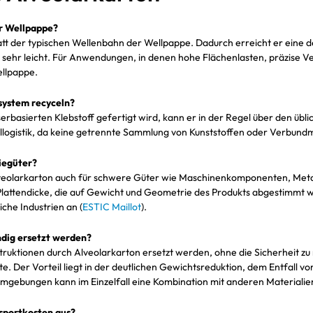
er Wellpappe?
tt der typischen Wellenbahn der Wellpappe. Dadurch erreicht er eine de
ehr leicht. Für Anwendungen, in denen hohe Flächenlasten, präzise Ve
ellpappe.
system recyceln?
erbasierten Klebstoff gefertigt wird, kann er in der Regel über den übl
llogistik, da keine getrennte Sammlung von Kunststoffen oder Verbundmat
riegüter?
lveolarkarton auch für schwere Güter wie Maschinenkomponenten, Metal
lattendicke, die auf Gewicht und Geometrie des Produkts abgestimmt wird
che Industrien an (
ESTIC Maillot
).
ndig ersetzt werden?
ruktionen durch Alveolarkarton ersetzt werden, ohne die Sicherheit zu r
. Der Vorteil liegt in der deutlichen Gewichtsreduktion, dem Entfall vo
ebungen kann im Einzelfall eine Kombination mit anderen Materialien 
nsportkosten aus?