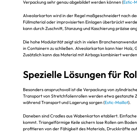
Verpackung sehr genau abgebildet werden können (
Estic-M
Alveolarkarton wird in der Regel maßgeschneidert nach den
Füllmaterial oder improvisierten Einlagen überbrückt wer
kann durch Zuschnitt, Stanzung und Kaschierung präzise an
Die hohe Modularität zeigt sich in vielen Branchenanwendun
in Containern zu schließen. Alveolarkarton kann hier Holz,
Zusätzlich kann das Material mit Airbags kombiniert werden,
Spezielle Lösungen für Rol
Besonders anspruchsvoll ist die Verpackung von zylindrisc
Transport von Stretchfolienrollen werden etwa gestanzte Z
während Transport und Lagerung sorgen (
Estic-Maillot
).
Daneben sind Cradles aus Wabenkarton etabliert. Einfache 
kommt. Triangelförmige Keile sichern lose Rollen am Boden d
profitieren von der Fähigkeit des Materials, Druckkräfte a